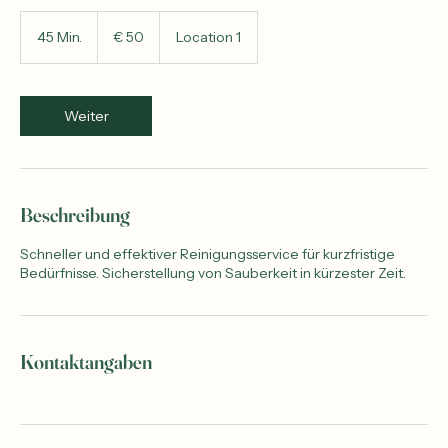
50
Euro
45 Min.
4
€ 50
Location 1
5
M
i
n
Weiter
.
Beschreibung
Schneller und effektiver Reinigungsservice für kurzfristige
Bedürfnisse. Sicherstellung von Sauberkeit in kürzester Zeit.
Kontaktangaben